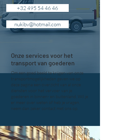
+32 495 54 46 46
nukibv@hotmail.com
Onze services voor het
transport van goederen
Om een goed beeld te krijgen van onze
transportmogelijkheden geven we op
deze pagina een overzicht van al onze
diensten voor het vervoer van je
goederen in binnen- en buitenland. Wil je
er meer over weten of heb je vragen,
neem dan zeker contact met ons op.